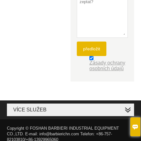
předložit
Zásady ochrany
osobních údajů
VÍCE SLUŽEB

Copyright © FOSHAN BARBIERI INDUSTRIAL EQUIPMENT
CO.,LTD. E-mail: info@barbierichn.com Telefon: +86-757-
82103810/+86-13929965060