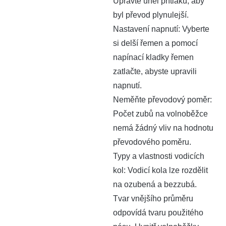
Upravte úhel přítlaku, aby
byl převod plynulejší.‌
Nastavení napnutí: Vyberte
si delší řemen a pomocí
napínací kladky řemen
zatlačte, abyste upravili
napnutí.
‌Neměňte převodový poměr‌:
Počet zubů na volnoběžce
nemá žádný vliv na hodnotu
převodového poměru.
Typy a vlastnosti vodicích
kol: Vodicí kola lze rozdělit
na ozubená a bezzubá.
Tvar vnějšího průměru
odpovídá tvaru použitého