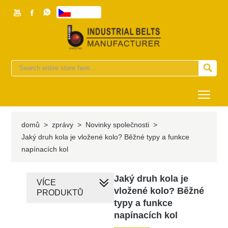



česky


Togg
domů
>
zprávy
>
Novinky společnosti
>
Jaký druh kola je vložené kolo? Běžné typy a funkce
napínacích kol
Jaký druh kola je
VÍCE
vložené kolo? Běžné
PRODUKTŮ
typy a funkce
napínacích kol