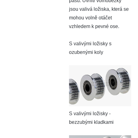
pásu. Uvnitř volnoběžky
jsou valivá ložiska, která se
mohou volně otáčet
vzhledem k pevné ose.
S valivými ložisky s
ozubenými koly
S valivými ložisky -
bezzubými kladkami