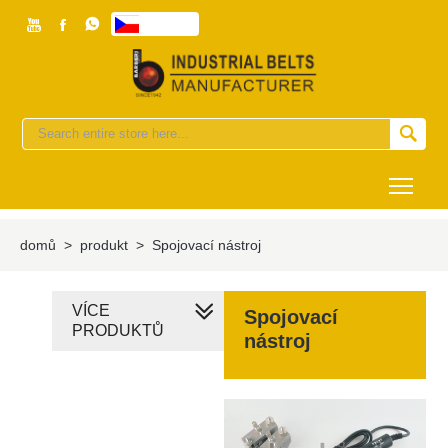



česky


Togg
domů
>
produkt
>
Spojovací nástroj
VÍCE
Spojovací
PRODUKTŮ
nástroj