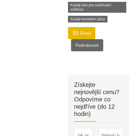
Kulatý pás pro svařování
svěrkou
Kulatý konektor pásu

Email
Podrobnosti
Získejte
nejnovější cenu?
Odpovíme co
nejdříve (do 12
hodin)