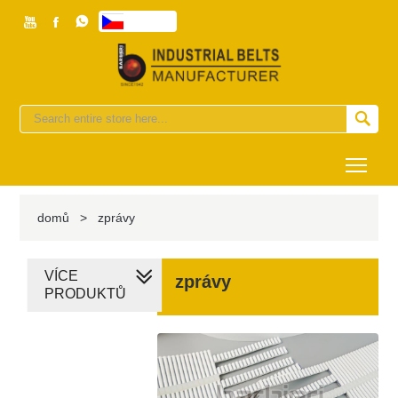



česky


Togg
domů
>
zprávy
VÍCE
zprávy
PRODUKTŮ