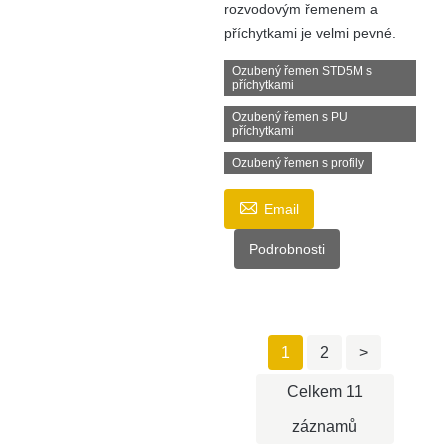
rozvodovým řemenem a
příchytkami je velmi pevné.
Ozubený řemen STD5M s
příchytkami
Ozubený řemen s PU
příchytkami
Ozubený řemen s profily

Email
Podrobnosti
1
2
>
Celkem 11
záznamů