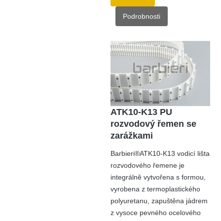
Podrobnosti
ATK10-K13 PU
rozvodový řemen se
zarážkami
Barbieri®ATK10-K13 vodicí lišta
rozvodového řemene je
integrálně vytvořena s formou,
vyrobena z termoplastického
polyuretanu, zapuštěna jádrem
z vysoce pevného ocelového