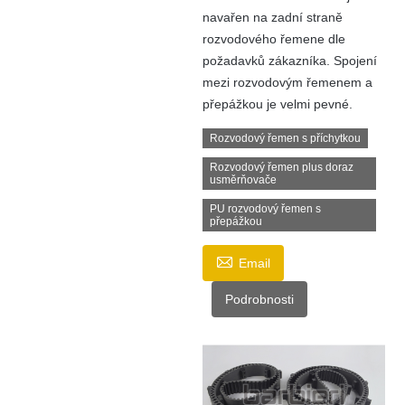
navařen na zadní straně
rozvodového řemene dle
požadavků zákazníka. Spojení
mezi rozvodovým řemenem a
přepážkou je velmi pevné.
Rozvodový řemen s příchytkou
Rozvodový řemen plus doraz
usměrňovače
PU rozvodový řemen s
přepážkou

Email
Podrobnosti