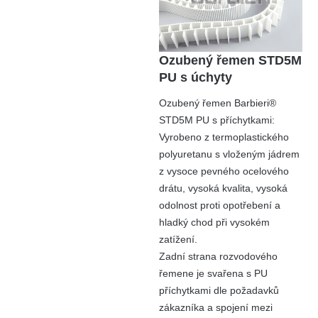
Ozubený řemen STD5M
PU s úchyty
Ozubený řemen Barbieri®
STD5M PU s příchytkami:
Vyrobeno z termoplastického
polyuretanu s vloženým jádrem
z vysoce pevného ocelového
drátu, vysoká kvalita, vysoká
odolnost proti opotřebení a
hladký chod při vysokém
zatížení.
Zadní strana rozvodového
řemene je svařena s PU
příchytkami dle požadavků
zákazníka a spojení mezi