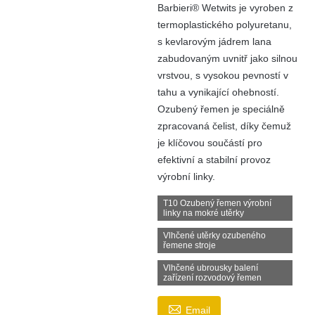
Barbieri® Wetwits je vyroben z
termoplastického polyuretanu,
s kevlarovým jádrem lana
zabudovaným uvnitř jako silnou
vrstvou, s vysokou pevností v
tahu a vynikající ohebností.
Ozubený řemen je speciálně
zpracovaná čelist, díky čemuž
je klíčovou součástí pro
efektivní a stabilní provoz
výrobní linky.
T10 Ozubený řemen výrobní
linky na mokré utěrky
Vlhčené utěrky ozubeného
řemene stroje
Vlhčené ubrousky balení
zařízení rozvodový řemen

Email