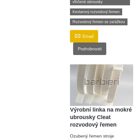
vlhčené ubrousky
Kevlarový rozvodový řemen
Rozvodový řemen se zarážkou

Email
Podrobnosti
Výrobní linka na mokré
ubrousky Cleat
rozvodový řemen
Ozubený řemen stroje