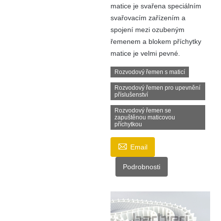
matice je svařena speciálním
svařovacím zařízením a
spojení mezi ozubeným
řemenem a blokem příchytky
matice je velmi pevné.
Rozvodový řemen s maticí
Rozvodový řemen pro upevnění
příslušenství
Rozvodový řemen se
zapuštěnou maticovou
příchytkou

Email
Podrobnosti