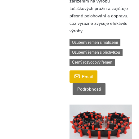
zařízením na výrobu
taštičkových pružin a zajišťuje
přesné polohování a dopravu,
což výrazně zvyšuje efektivitu
výroby.
Ozubený řemen s maticemi
Ozubený řemen s příchytkou
Černý rozvodový řemen

Email
Podrobnosti