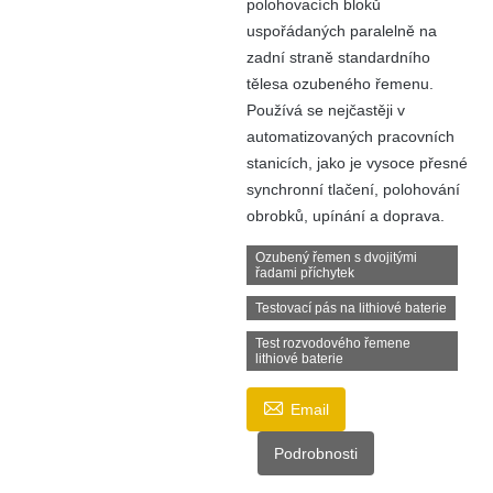
polohovacích bloků
uspořádaných paralelně na
zadní straně standardního
tělesa ozubeného řemenu.
Používá se nejčastěji v
automatizovaných pracovních
stanicích, jako je vysoce přesné
synchronní tlačení, polohování
obrobků, upínání a doprava.
Ozubený řemen s dvojitými
řadami příchytek
Testovací pás na lithiové baterie
Test rozvodového řemene
lithiové baterie

Email
Podrobnosti