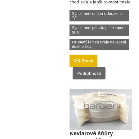
chod skla a lepší rovnost tmelu.
Synchronní řemen s dorazem
"V"
Synchronní pás stroje na lepení
skla
Ozubený řemen stroje na lepení
dutého skla

Email
Podrobnosti
Kevlarové šňůry