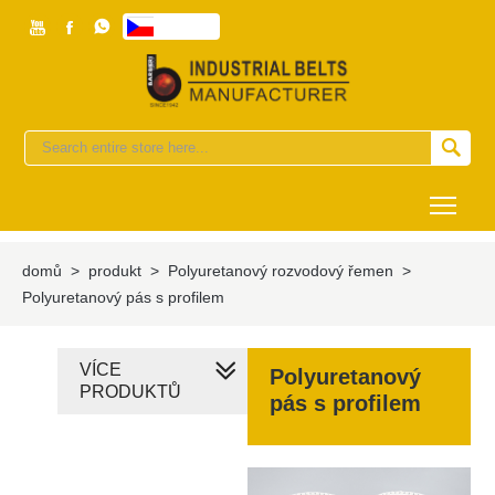



česky


Togg
domů
>
produkt
>
Polyuretanový rozvodový řemen
>
Polyuretanový pás s profilem
VÍCE
Polyuretanový
PRODUKTŮ
pás s profilem