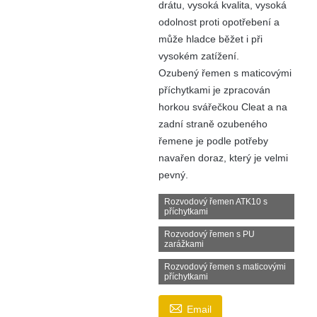
drátu, vysoká kvalita, vysoká
odolnost proti opotřebení a
může hladce běžet i při
vysokém zatížení.
Ozubený řemen s maticovými
příchytkami je zpracován
horkou svářečkou Cleat a na
zadní straně ozubeného
řemene je podle potřeby
navařen doraz, který je velmi
pevný.
Rozvodový řemen ATK10 s
příchytkami
Rozvodový řemen s PU
zarážkami
Rozvodový řemen s maticovými
příchytkami

Email