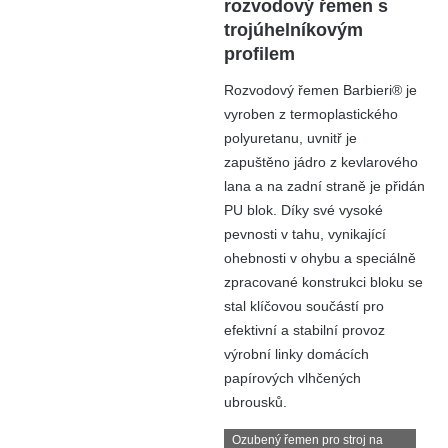
rozvodový řemen s
trojúhelníkovým
profilem
Rozvodový řemen Barbieri® je
vyroben z termoplastického
polyuretanu, uvnitř je
zapuštěno jádro z kevlarového
lana a na zadní straně je přidán
PU blok. Díky své vysoké
pevnosti v tahu, vynikající
ohebnosti v ohybu a speciálně
zpracované konstrukci bloku se
stal klíčovou součástí pro
efektivní a stabilní provoz
výrobní linky domácích
papírových vlhčených
ubrousků.
Ozubený řemen pro stroj na