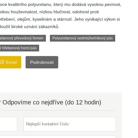
oce kvalitního polyuretanu, který mu dodává vysokou pevnost,
okou houževnatost, nízkou hlučnost, odolnost proti
třebení, olejům, kyselinám a stárnutí. Jeho vynikající výkon si
loužil široké uznání zákazníků.
etanový převodový řemen
Polyuretanový sedmiúhelníkový pás
 hřebenový horní pás

Email
Podrobnosti
? Odpovíme co nejdříve (do 12 hodin)