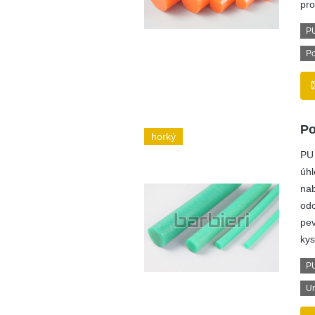
pro
PU
Po
Po
horký
PU 
úhl
nab
odo
pev
kys
PU
Ur