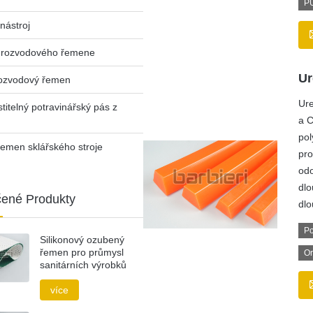
PU
nástroj
 rozvodového řemene
Ur
ozvodový řemen
Ure
titelný potravinářský pás z
a C
pol
emen sklářského stroje
pro
odo
dlo
ené Produkty
dlo
Po
Silikonový ozubený
řemen pro průmysl
Or
sanitárních výrobků
více