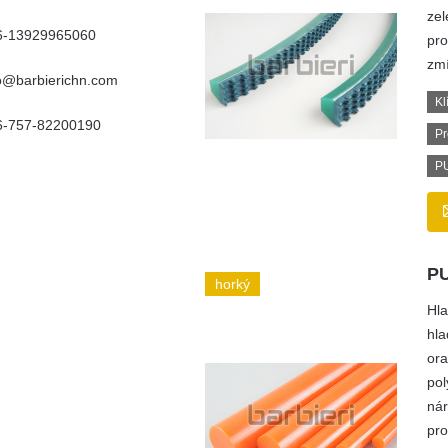
zel
6-13929965060
pro
zmí
fo@barbierichn.com
Kl
6-757-82200190
Pr
PU
PU
horký
Hla
hla
ora
pol
nár
pro