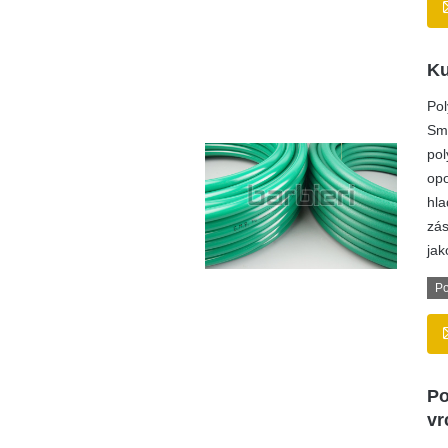
Ku
Pol
Smo
pol
opo
hla
zás
jak
Po
Po
vr