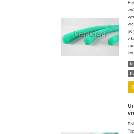
Pol
zná
vys
vrc
pol
v t
zás
ker
Kl
Po
Ur
vr
Pol
Top