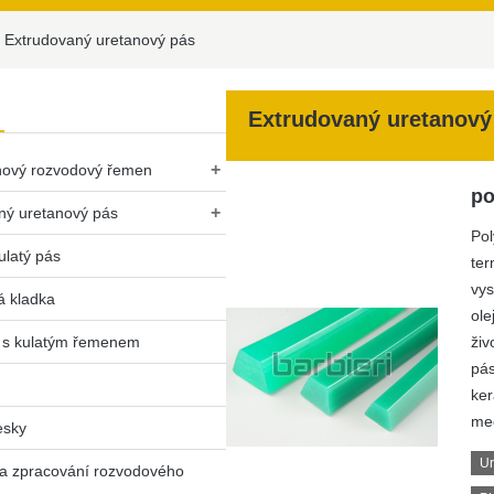
Extrudovaný uretanový pás
Extrudovaný uretanový
+
nový rozvodový řemen
po
+
ný uretanový pás
Pol
ulatý pás
ter
vys
 kladka
ole
 s kulatým řemenem
živ
pás
ker
mec
esky
Ur
na zpracování rozvodového