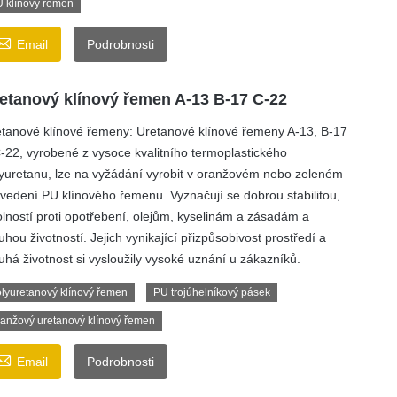
 klínový řemen

Email
Podrobnosti
etanový klínový řemen A-13 B-17 C-22
tanové klínové řemeny: Uretanové klínové řemeny A-13, B-17
-22, vyrobené z vysoce kvalitního termoplastického
yuretanu, lze na vyžádání vyrobit v oranžovém nebo zeleném
vedení PU klínového řemenu. Vyznačují se dobrou stabilitou,
lností proti opotřebení, olejům, kyselinám a zásadám a
uhou životností. Jejich vynikající přizpůsobivost prostředí a
uhá životnost si vysloužily vysoké uznání u zákazníků.
lyuretanový klínový řemen
PU trojúhelníkový pásek
anžový uretanový klínový řemen

Email
Podrobnosti