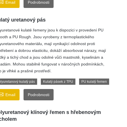

Email
Podrobnosti
latý uretanový pás
yuretanové kulaté řemeny jsou k dispozici v provedení PU
oth a PU Rough. Jsou vyrobeny z termoplastického
yuretanového materiálu, mají vynikající odolnost proti
třebení a dobrou elasticitu, dokáží absorbovat nárazy, mají
dký a tichý chod a jsou odolné vůči mastnotě, kyselinám a
adám. Mohou stabilně fungovat v náročných podmínkách,
o je vlhké a prašné prostředí.
lyuretanový kulatý pás
Kulatý pásek z TPU
PU kulatý řemen

Email
Podrobnosti
lyuretanový klínový řemen s hřebenovým
cholem