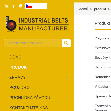



česky

domů
>
produkt
>
Produkt
Polyureta

Extrudova
DOMŮ
Bezešvý k
PRODUKT
Rozvodová
Řemenice
ZPRÁVY
V kladka
POUZDRO
Upínací d
PROHLÍDKA ZÁVODU
Zařízení 
KONTAKTUJTE NÁS
řemene