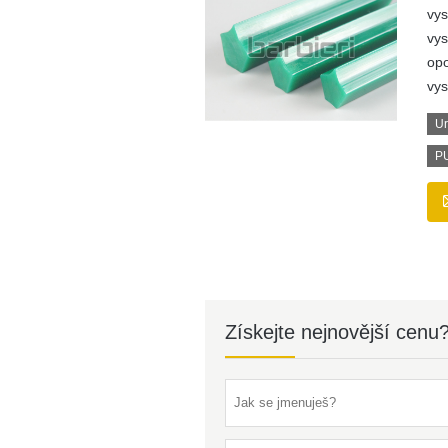
vys
vys
opo
vys
Ur
PU
Získejte nejnovější cenu