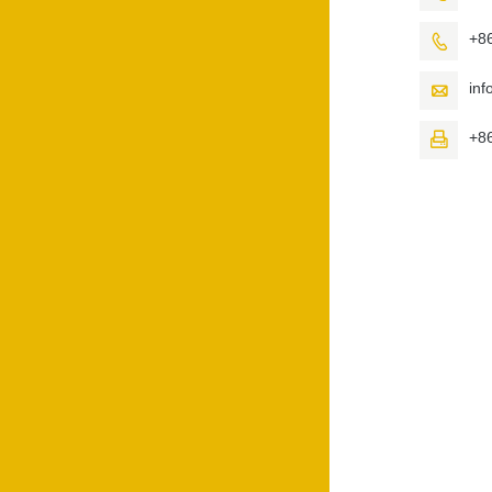
+8

in

+8
