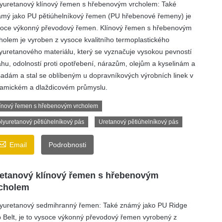
yuretanový klínový řemen s hřebenovým vrcholem: Také
mý jako PU pětiúhelníkový řemen (PU hřebenové řemeny) je
oce výkonný převodový řemen. Klínový řemen s hřebenovým
holem je vyroben z vysoce kvalitního termoplastického
yuretanového materiálu, který se vyznačuje vysokou pevností
ahu, odolností proti opotřebení, nárazům, olejům a kyselinám a
adám a stal se oblíbeným u dopravníkových výrobních linek v
amickém a dlaždicovém průmyslu.
ínový řemen s hřebenovým vrcholem
lyuretanový pětiúhelníkový pás
Uretanový pětiúhelníkový pás

Email
Podrobnosti
etanový klínový řemen s hřebenovým
cholem
yuretanový sedmihranný řemen: Také známý jako PU Ridge
 Belt, je to vysoce výkonný převodový řemen vyrobený z