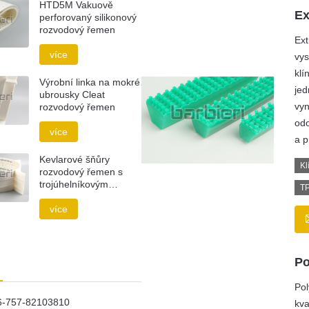
HTD5M Vakuově
Ex
perforovaný silikonový
rozvodový řemen
Ext
více
vys
klí
Výrobní linka na mokré
jed
ubrousky Cleat
vyn
rozvodový řemen
odo
více
a p
Kevlarové šňůry
Kl
rozvodový řemen s
trojúhelníkovým
TP
profilem
více
Po
Pol
6-757-82103810
kva