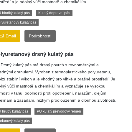
středí a je odolný vůči mastnotě a chemikáliím.
 hladký kulatý pás
Kulatý dopravní pás
lyuretanový kulatý pás

Email
Podrobnosti
lyuretanový drsný kulatý pás
Drsný kulatý pás má drsný povrch s rovnoměrnými a
ednými granulemi. Vyroben z termoplastického polyuretanu,
ízí stabilní výkon a je vhodný pro vlhké a prašné prostředí. Je
lný vůči mastnotě a chemikáliím a vyznačuje se vysokou
ností v tahu, odolností proti opotřebení, nárazům, olejům,
elinám a zásadám, nízkým prodloužením a dlouhou životností.
 hrubý kulatý pás
PU kulatý převodový řemen
etanový kulatý pás