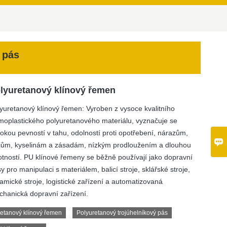
 pás
lyuretanový klínový řemen
yuretanový klínový řemen: Vyroben z vysoce kvalitního
moplastického polyuretanového materiálu, vyznačuje se
okou pevností v tahu, odolností proti opotřebení, nárazům,

jům, kyselinám a zásadám, nízkým prodloužením a dlouhou
otností. PU klínové řemeny se běžně používají jako dopravní
y pro manipulaci s materiálem, balicí stroje, sklářské stroje,
amické stroje, logistické zařízení a automatizovaná
hanická dopravní zařízení.
etanový klínový řemen
Polyuretanový trojúhelníkový pás