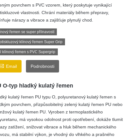
eným povrchem s PVC vzorem, který poskytuje vynikající
tiskluzové vlastnosti. Chrání materiály během přepravy,
rňuje nárazy a vibrace a zajišťuje plynulý chod.
ínový řemen se super přilnavostí
otiskluzový klínový řemen Super Grip
 klínový řemen s PVC Supergrip

Email
Podrobnosti
 O-typ hladký kulatý řemen
dký kulatý řemen PU typu O, polyuretanový kulatý řemen s
dkým povrchem, přizpůsobitelný zelený kulatý řemen PU nebo
nžový kulatý řemen PU. Vyroben z termoplastického
yuretanu, má vysokou odolnost proti opotřebení, dokáže tlumit
azy zatížení, snižovat vibrace a hluk během mechanického
vozu, má stabilní výkon, je vhodný do vlhkého a prašného