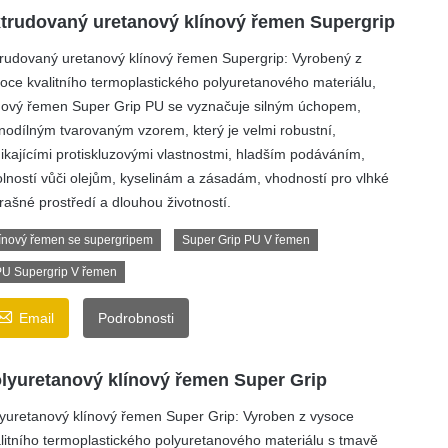
trudovaný uretanový klínový řemen Supergrip
rudovaný uretanový klínový řemen Supergrip: Vyrobený z
oce kvalitního termoplastického polyuretanového materiálu,
nový řemen Super Grip PU se vyznačuje silným úchopem,
nodílným tvarovaným vzorem, který je velmi robustní,
ikajícími protiskluzovými vlastnostmi, hladším podáváním,
lností vůči olejům, kyselinám a zásadám, vhodností pro vlhké
rašné prostředí a dlouhou životností.
ínový řemen se supergripem
Super Grip PU V řemen
U Supergrip V řemen

Email
Podrobnosti
lyuretanový klínový řemen Super Grip
yuretanový klínový řemen Super Grip: Vyroben z vysoce
litního termoplastického polyuretanového materiálu s tmavě