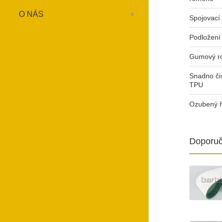
O NÁS
Spojovací 
Podložení
Gumový r
Snadno čis
TPU
Ozubený ř
Doporuč