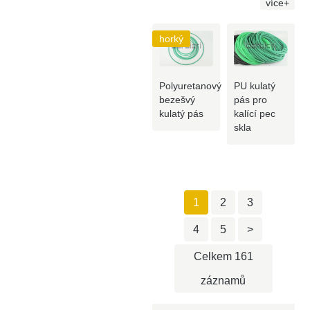
více+
horký
Polyuretanový
PU kulatý
bezešvý
pás pro
kulatý pás
kalící pec
skla
1
2
3
4
5
>
Celkem 161
záznamů