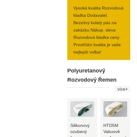
Vysoká kvalita Rozvodová
kladka Dodavatel.
Bezešvý kulatý pás na
zakázku Nákup. sleva
Rozvodová kladka ceny
Prvotřídní kvalita je vaše
nejlepší volba!
Polyuretanový
Rozvodový Řemen
více+
Silikonový
HTD5M
ozubený
Vakuově