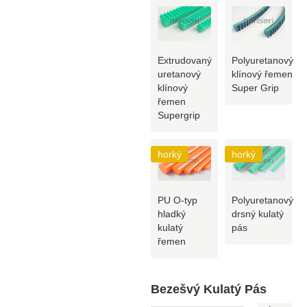
Extrudovaný
Polyuretanový
uretanový
klínový řemen
klínový
Super Grip
řemen
Supergrip
horký
horký
PU O-typ
Polyuretanový
hladký
drsný kulatý
kulatý
pás
řemen
Bezešvý Kulatý Pás