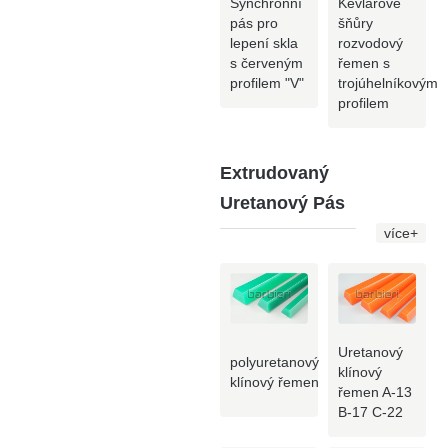
Synchronní
Kevlarové
pás pro
šňůry
lepení skla
rozvodový
s červeným
řemen s
profilem "V"
trojúhelníkovým
profilem
Extrudovaný
Uretanový Pás
více+
Uretanový
polyuretanový
klínový
klínový řemen
řemen A-13
B-17 C-22