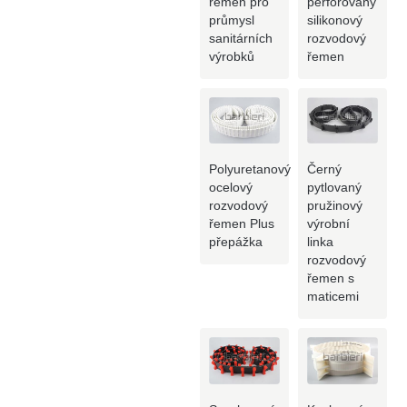
řemen pro
perforovaný
průmysl
silikonový
sanitárních
rozvodový
výrobků
řemen
Polyuretanový
Černý
ocelový
pytlovaný
rozvodový
pružinový
řemen Plus
výrobní
přepážka
linka
rozvodový
řemen s
maticemi