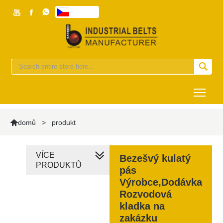



česky


Togg

>
produkt
domů
VÍCE
Bezešvý kulatý
PRODUKTŮ
pás
Výrobce,Dodávka
Rozvodová
kladka na
zakázku