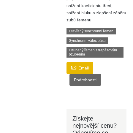
snížení koeficientu tření,
snížení hluku a zlepšení záběru
zubů řemenu.
Otevřený synchronní řemen
Synchronní válec pásu
Ozubený řemen s trapézovým
ozubením

Email
Podrobnosti
Získejte
nejnovější cenu?
Odpovíme co