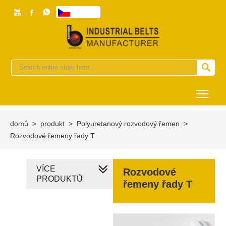



česky


Togg
domů
>
produkt
>
Polyuretanový rozvodový řemen
>
Rozvodové řemeny řady T
VÍCE
Rozvodové
PRODUKTŮ
řemeny řady T