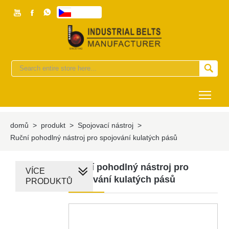



česky


Togg
domů
>
produkt
>
Spojovací nástroj
>
Ruční pohodlný nástroj pro spojování kulatých pásů
Ruční pohodlný nástroj pro
VÍCE
spojování kulatých pásů
PRODUKTŮ