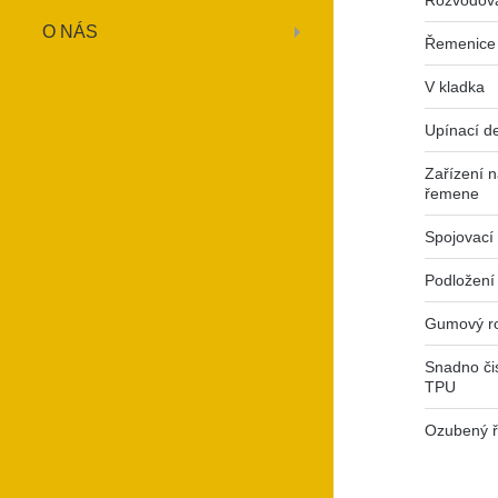
Rozvodová
O NÁS
Řemenice
V kladka
Upínací d
Zařízení 
řemene
Spojovací 
Podložení
Gumový r
Snadno čis
TPU
Ozubený ř