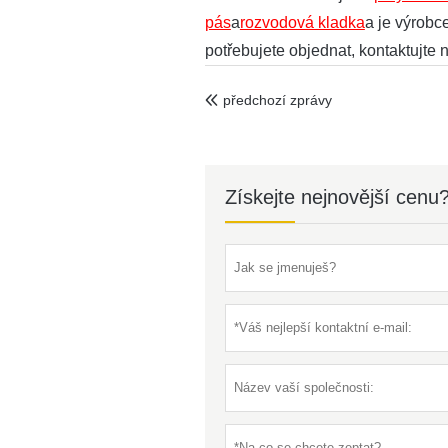
pás
a
rozvodová kladka
a je výrobc
potřebujete objednat, kontaktujt
předchozí zprávy

Získejte nejnovější cenu