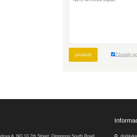
Zásady oc
předložit
Informa
udova A, NO.10,7th Street, Qinggong South Road,
dodávka