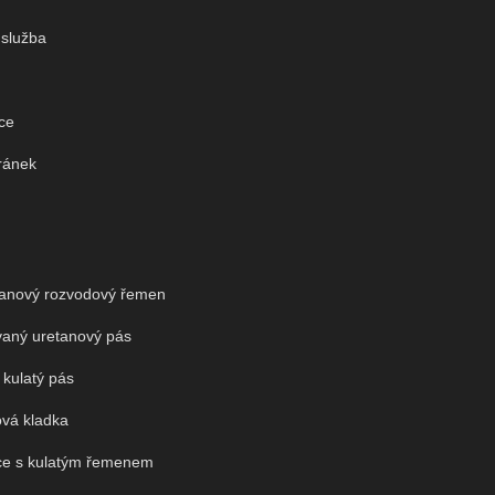
služba
ace
ránek
tanový rozvodový řemen
vaný uretanový pás
kulatý pás
vá kladka
e s kulatým řemenem