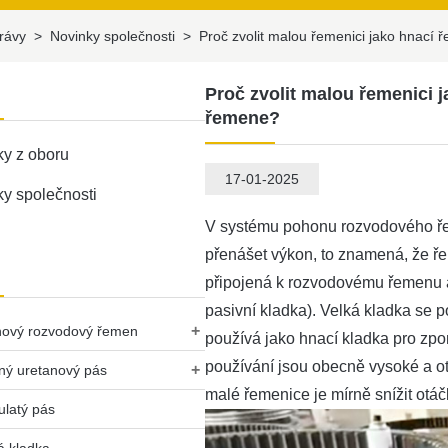
rávy
>
Novinky společnosti
>
Proč zvolit malou řemenici jako hnací
Proč zvolit malou řemenici 
řemene?
ky z oboru
17-01-2025
y společnosti
V systému pohonu rozvodového ře
přenášet výkon, to znamená, že ře
připojená k rozvodovému řemenu 
pasivní kladka). Velká kladka se p
+
nový rozvodový řemen
používá jako hnací kladka pro zp
používání jsou obecně vysoké a ot
+
ný uretanový pás
malé řemenice je mírně snížit otáč
ulatý pás