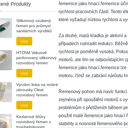
řemenice jako hnací řemenice účinn
ené Produkty
rychlost pracovních částí. Tento efe
které vyžadují nízkou rychlost a v
Silikonový ozubený
řemen pro průmysl
sanitárních výrobků
Za druhé, malá kladka je aktivní a
více
případech nahradit redukci. Běžně
rychlost je poměrně vysoká. Pokud 
HTD5M Vakuově
perforovaný silikonový
motorů, ale tím se odpovídajícím
rozvodový řemen
řemenice jako hnací řemenice lze
více
motoru, čímž se zabrání nárůstu h
Výrobní linka na mokré
ubrousky Cleat
Řemenový pohon má navíc funkci z
rozvodový řemen
zejména při spouštění motorů s 
více
problémům s přetížením během proc
použití malé řemenice jako hnací 
Kevlarové šňůry
rozvodový řemen s
stability a nosnosti řemenového p
trojúhelníkovým