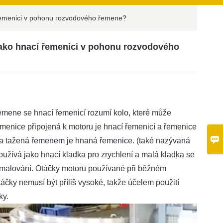
 řemenici v pohonu rozvodového řemene?
jako hnací řemenici v pohonu rozvodového
mene se hnací řemenicí rozumí kolo, které může
menice připojená k motoru je hnací řemenicí a řemenice

a tažená řemenem je hnaná řemenice. (také nazývaná
oužívá jako hnací kladka pro zrychlení a malá kladka se
omalování. Otáčky motoru používané při běžném
áčky nemusí být příliš vysoké, takže účelem použití
ky.