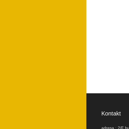
Kontakt
adresa :
2/F b