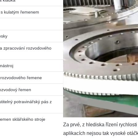
 kladka
 s kulatým řemenem
esky
na zpracování rozvodového
nástroj
 rozvodového řemene
ozvodový řemen
titelný potravinářský pás z
emen sklářského stroje
Za prvé, z hlediska řízení rychlos
aplikacích nejsou tak vysoké otáč