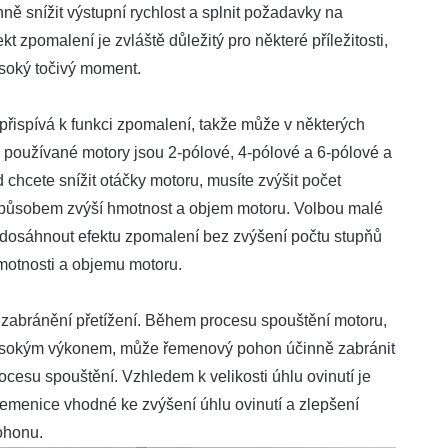
ě snížit výstupní rychlost a splnit požadavky na
kt zpomalení je zvláště důležitý pro některé příležitosti,
ysoký točivý moment.
 přispívá k funkci zpomalení, takže může v některých
 používané motory jsou 2-pólové, 4-pólové a 6-pólové a
chcete snížit otáčky motoru, musíte zvýšit počet
 způsobem zvýší hmotnost a objem motoru. Volbou malé
 dosáhnout efektu zpomalení bez zvýšení počtu stupňů
motnosti a objemu motoru.
abránění přetížení. Během procesu spouštění motoru,
vysokým výkonem, může řemenový pohon účinně zabránit
esu spouštění. Vzhledem k velikosti úhlu ovinutí je
řemenice vhodné ke zvýšení úhlu ovinutí a zlepšení
ohonu.