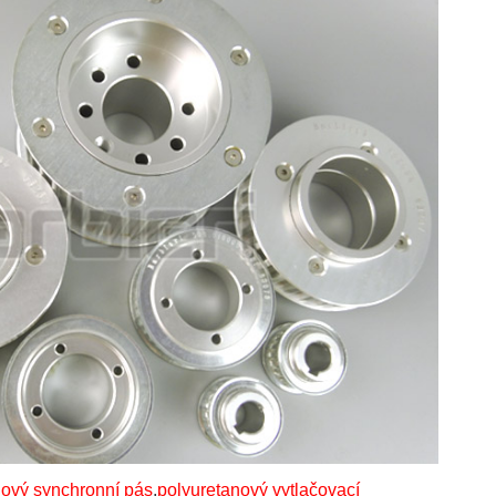
nový synchronní pás
,
polyuretanový vytlačovací