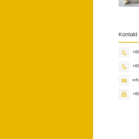
Kontakt
+8

+8

in

+8
