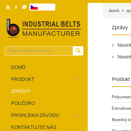



česky

domů
>
zp
Zprávy
Novin


Novink

DOMŮ
Produkt
PRODUKT
ZPRÁVY
Polyureta
POUZDRO
Extrudova
PROHLÍDKA ZÁVODU
Bezešvý k
KONTAKTUJTE NÁS