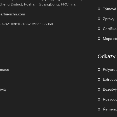
heng District, Foshan, GuangDong, PRChina
Týmová 
arbierichn.com
Zprávy
57-82103810/+86-13929965060
Certifik
Mapa st
Odkazy
ormace
Polyure
Extrudo
ivity
Bezešvý 
Rozvodo
Řemenic