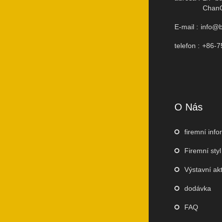
ChanC
E-mail :
info@b
telefon :
+86-7
O Nás
firemní inf
Firemní styl
Výstavní akt
dodávka
FAQ