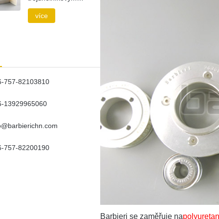
profilem
více
6-757-82103810
6-13929965060
fo@barbierichn.com
6-757-82200190
Barbieri se zaměřuje na
polyureta