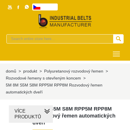



česky


Togg
domů
>
produkt
>
Polyuretanový rozvodový řemen
>
Rozvodové řemeny s otevřeným koncem
>
5M 8M S5M S8M RPP5M RPP8M Rozvodový řemen
automatických dveří
5M 8M S5M S8M RPP5M RPP8M
VÍCE
Rozvodový řemen automatických
PRODUKTŮ
dveří