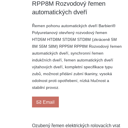
RPP8M Rozvodový řemen
automatických dveří
Řemen pohonu automatických dveří Barbieri®
Polyuretanový otevřený rozvodový řemen
HTD5M HTD8M STD5M STD8M (zkráceně 5M
8M S5M S8M) RPP5M RPP8M Rozvodový řemen
automatických dveří, synchronní řemen
indukčních dveří, řemen automatických dveří
výtahových dveří, kompletní specifikace typu
zubů, možnost přidání zubní tkaniny, vysoká
odolnost proti opotřebení, nízká hlučnost a
stabilní provoz.

Email
Ozubený řemen elektrických rolovacích vrat