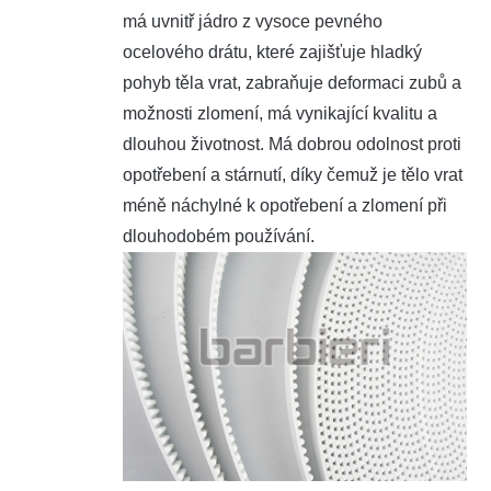
má uvnitř jádro z vysoce pevného
ocelového drátu, které zajišťuje hladký
pohyb těla vrat, zabraňuje deformaci zubů a
možnosti zlomení, má vynikající kvalitu a
dlouhou životnost. Má dobrou odolnost proti
opotřebení a stárnutí, díky čemuž je tělo vrat
méně náchylné k opotřebení a zlomení při
dlouhodobém používání.