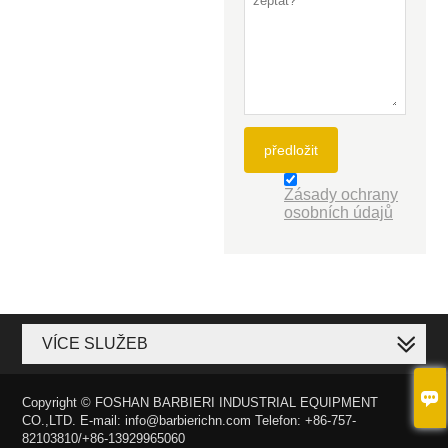
předložit
Zásady ochrany
osobních údajů
VÍCE SLUŽEB

Copyright © FOSHAN BARBIERI INDUSTRIAL EQUIPMENT
CO.,LTD. E-mail: info@barbierichn.com Telefon: +86-757-
82103810/+86-13929965060