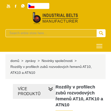



česky


Togg
domů
>
zprávy
>
Novinky společnosti
>
Rozdíly v profilech zubů rozvodových řemenů AT10,
ATK10 a ATN10
Rozdíly v profilech
VÍCE
zubů rozvodových
PRODUKTŮ
řemenů AT10, ATK10 a
ATN10