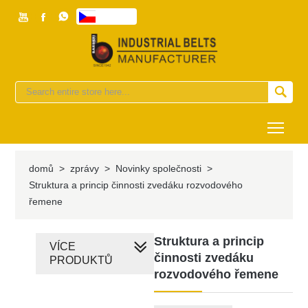



česky


Togg
domů
>
zprávy
>
Novinky společnosti
>
Struktura a princip činnosti zvedáku rozvodového
řemene
Struktura a princip
VÍCE
činnosti zvedáku
PRODUKTŮ
rozvodového řemene