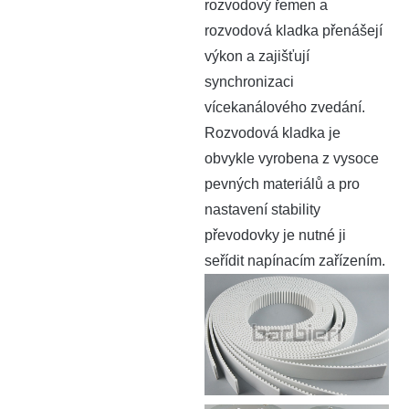
rozvodový řemen a
rozvodová kladka přenášejí
výkon a zajišťují
synchronizaci
vícekanálového zvedání.
Rozvodová kladka je
obvykle vyrobena z vysoce
pevných materiálů a pro
nastavení stability
převodovky je nutné ji
seřídit napínacím zařízením.