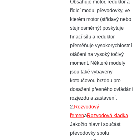
Obsahuje motor, reduktor a
řídicí modul převodovky, ve
kterém motor (střidavý nebo
stejnosměrný) poskytuje
hnací sílu a reduktor
přeměňuje vysokorychlostní
otáčení na vysoký točivý
moment. Některé modely
jsou také vybaveny
kotoučovou brzdou pro
dosažení přesného ovládání
rozjezdu a zastavení.
2.
Rozvodový
řemen
a
Rozvodová kladka
Jakožto hlavní součást
převodovky spolu